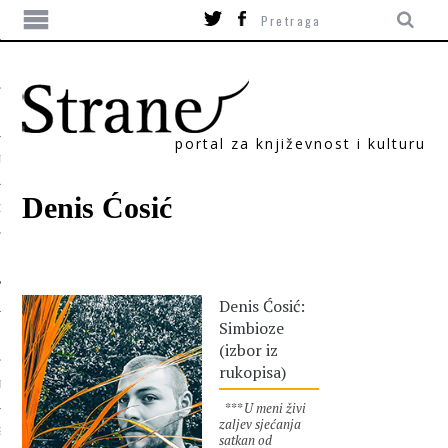
portal za književnost i kulturu
TIKA
Denis Ćosić
ORI
Denis Ćosić:
Simbioze
(izbor iz
rukopisa)
T
*** U meni živi
zaljev sjećanja
SUM
satkan od