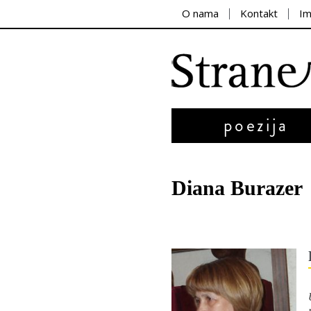
O nama
Kontakt
I
poezija
Diana Burazer