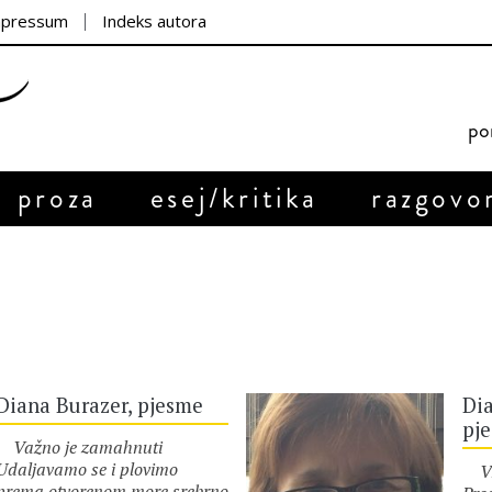
mpressum
Indeks autora
por
proza
esej/kritika
razgovo
Diana Burazer, pjesme
Dia
pj
Važno je zamahnuti
Udaljavamo se i plovimo
Vri
prema otvorenom more srebrno