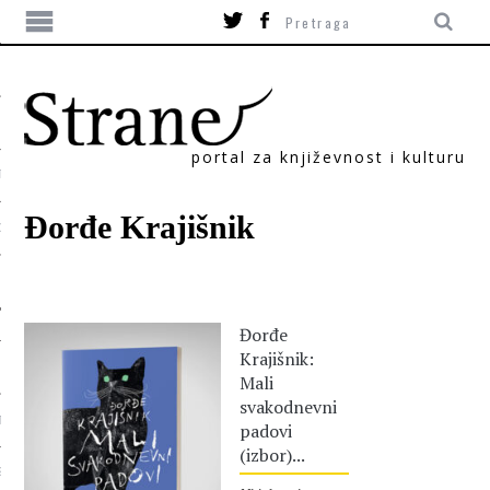
portal za književnost i kulturu
TIKA
Đorđe Krajišnik
ORI
Đorđe
Krajišnik:
Mali
svakodnevni
T
padovi
(izbor)...
SUM