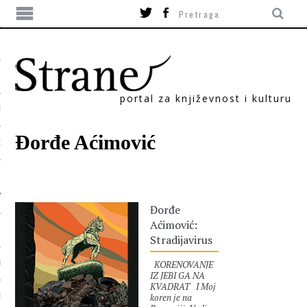
portal za književnost i kulturu
TIKA
Đorđe Aćimović
ORI
Đorđe
Aćimović:
Stradijavirus
KORENOVANJE
T
IZ JEBI GA NA
KVADRAT I Moj
koren je na
SUM