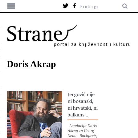
portal za književnost i kulturu
TIKA
Doris Akrap
ORI
Jergović nije
ni bosanski,
ni hrvatski, ni
balkans...
T
Laudacija Doris
Akrap za Georg
SUM
Dehio-Buchpreis,