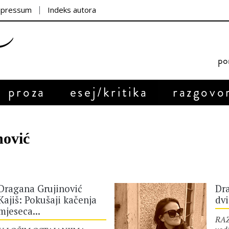
mpressum
Indeks autora
por
proza
esej/kritika
razgovo
nović
Dragana Grujinović
Dra
Kajiš: Pokušaji kačenja
dvi
mjeseca...
RA