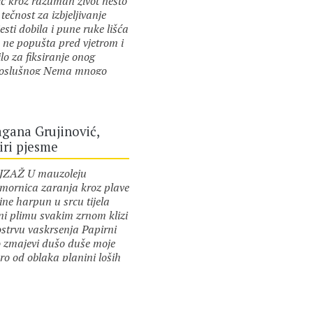
ič kroz razuman život nešto
tečnost za izbjeljivanje
esti dobila i pune ruke lišća
e ne popušta pred vjetrom i
ilo za fiksiranje onog
oslušnog Nema mnogo
i koje bih spasila svoje
or :
Dragana Grujinović
nodušnosti vodič kaže da je
akši put povratka sebi
jeli iscijeli i stani pred
gana Grujinović,
znu ploču bez suvišnog
iri pjesme
ta nastavljaš dalje
uman život nalaže da
ZAŽ U mauzoleju
ereno misliš radiš pričaš
mornica zaranja kroz plave
ržajno sa malo objašnjenja
ine harpun u srcu tijela
i su kaiševi na opancima
ni plimu svakim zrnom klizi
cali prije rođenja u
ostrvu vaskrsenja Papirni
umnom životu trebala bih
 zmajevi dušo duše moje
prišijem nove da budem
ro od oblaka planini loših
tojan donor prljavog veša
aha Nad pejzažom bore
ke linije ženskoj liniji kojoj
or :
Dragana Grujinović
e blizanke na licu iste
nadam…
ke suze u porama plave