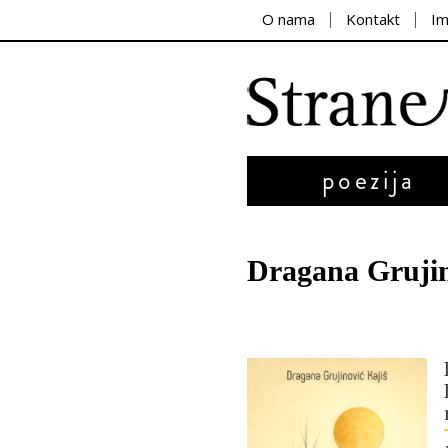
O nama
Kontakt
I
poezija
Dragana Gruji