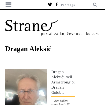
portal za književnost i kulturu
TIKA
Dragan Aleksić
ORI
Dragan
Aleksić: Neil
Armstrong &
Dragan
T
Golub...
Ako kažem
SUM
samo hvala ili