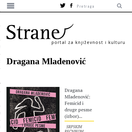
portal za književnost i kulturu
TIKA
Dragana Mladenović
ORI
Dragana
Mladenović:
Femicid i
druge pesme
T
(izbor)...
SRPSKIM
SUM
REČNIKOM