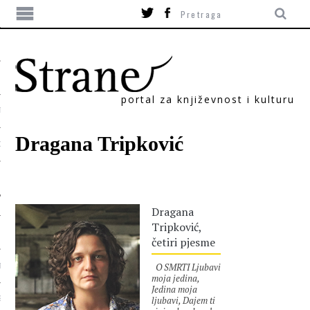
portal za književnost i kulturu
TIKA
Dragana Tripković
ORI
Dragana
Tripković,
četiri pjesme
O SMRTI Ljubavi
T
moja jedina,
Jedina moja
ljubavi, Dajem ti
SUM