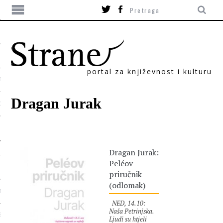
portal za književnost i kulturu
TIKA
Dragan Jurak
ORI
Dragan Jurak:
Peléov
priručnik
(odlomak)
T
NED, 14.10:
Naša Petrinjska.
SUM
Ljudi su htjeli