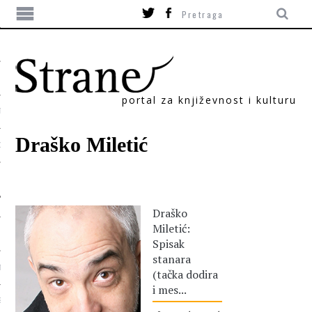
portal za književnost i kulturu
TIKA
Draško Miletić
ORI
Draško
Miletić:
Spisak
stanara
T
(tačka dodira
i mes...
SUM