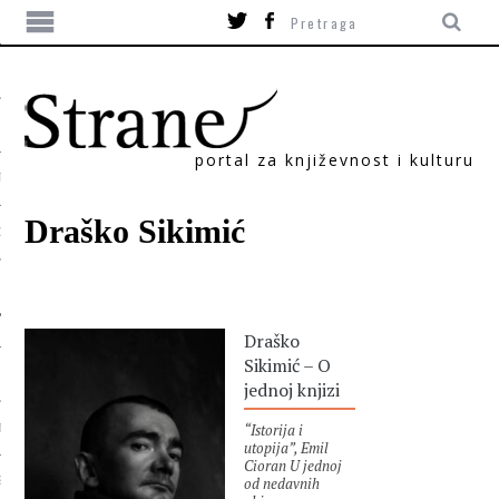
portal za književnost i kulturu
TIKA
Draško Sikimić
ORI
Draško
Sikimić – O
jednoj knjizi
“Istorija i
T
utopija”, Emil
Cioran U jednoj
od nedavnih
SUM