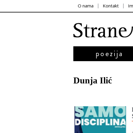
O nama
Kontakt
I
poezija
Dunja Ilić