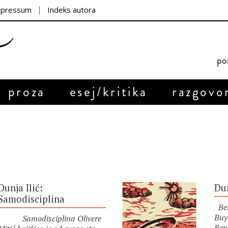
mpressum
Indeks autora
por
proza
esej/kritika
razgovo
Dunja Ilić:
Dun
Samodisciplina
Ben
Buy
Samodisciplina Olivere
Ben