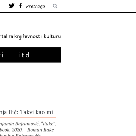
tal za književnost i kulturu
ri
itd
ja Ilić: Takvi kao mi
jamin Bajramović, “Itake”,
book, 2020. Roman Itake
jamina Bajramovića,