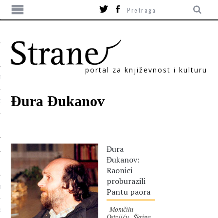
portal za književnost i kulturu
TIKA
Đura Đukanov
ORI
Đura
Đukanov:
Raonici
proburazili
T
Pantu paora
Momčilu
SUM
Ostojiću Škripa