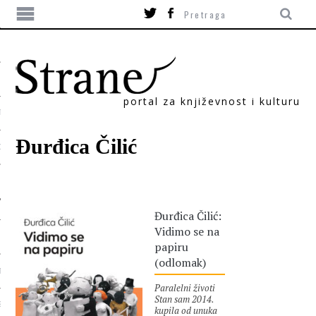
portal za književnost i kulturu
TIKA
Đurđica Čilić
ORI
Đurđica Čilić:
Vidimo se na
papiru
(odlomak)
T
Paralelni životi
Stan sam 2014.
SUM
kupila od unuka