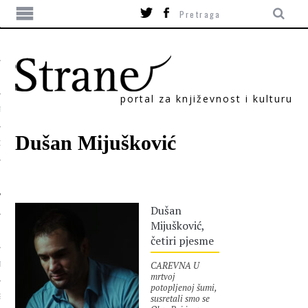
portal za književnost i kulturu
TIKA
Dušan Mijušković
ORI
Dušan
Mijušković,
četiri pjesme
CAREVNA U
T
mrtvoj
potopljenoj šumi,
susretali smo se
SUM