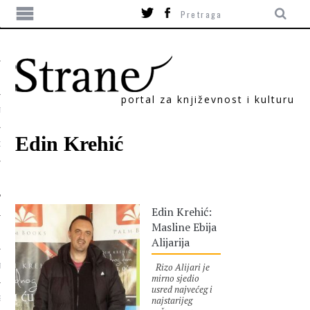
portal za književnost i kulturu
TIKA
Edin Krehić
ORI
Edin Krehić:
Masline Ebija
Alijarija
Rizo Alijari je
T
mirno sjedio
usred najvećeg i
najstarijeg
SUM