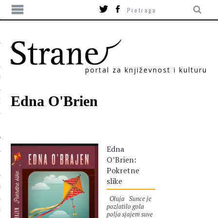
portal za književnost i kulturu
TIKA
Edna O'Brien
ORI
Edna
O’Brien:
Pokretne
slike
T
Oluja Sunce je
pozlatilo gola
SUM
polja sjajem suve