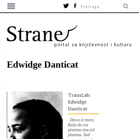
portal za književnost i kulturu
TIKA
Edwidge Danticat
ORI
TransLab:
Edwidge
Danticat
Djeca iz mora
T
Kažu da iza
planina ima još
planina. Sad
SUM