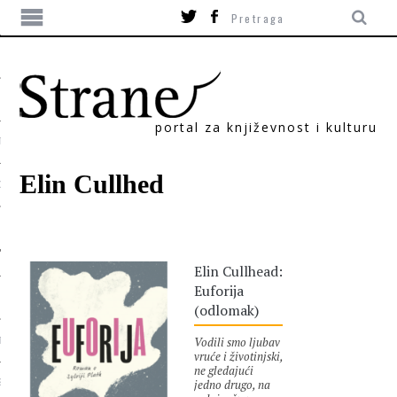
portal za književnost i kulturu
TIKA
Elin Cullhed
ORI
Elin Cullhead:
Euforija
(odlomak)
Vodili smo ljubav
T
vruće i životinjski,
ne gledajući
jedno drugo, na
SUM