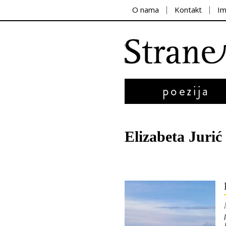
O nama
Kontakt
I
poezija
Elizabeta Jurić