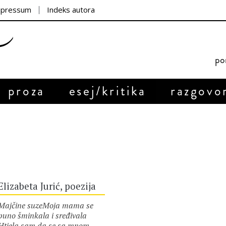
mpressum
Indeks autora
por
proza
esej/kritika
razgovo
Elizabeta Jurić, poezija
Majčine suzeMoja mama se
puno šminkala i sređivala
Htjela sam da se sa mnom