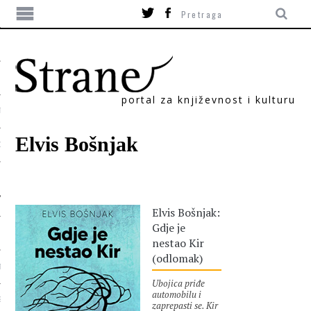
portal za književnost i kulturu
TIKA
Elvis Bošnjak
ORI
Elvis Bošnjak:
Gdje je
nestao Kir
(odlomak)
T
Ubojica priđe
automobilu i
SUM
zaprepasti se. Kir