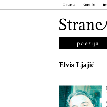
O nama
Kontakt
I
poezija
Elvis Ljajić