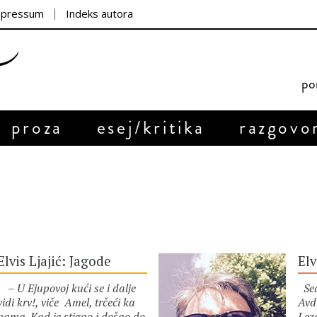
mpressum
Indeks autora
por
proza
esej/kritika
razgovo
Elvis Ljajić: Jagode
Elv
– U Ejupovoj kući se i dalje
Sed
vidi krv!, viče Amel, trčeći ka
Avd
nama. Kad je stigao i došao do
Leza