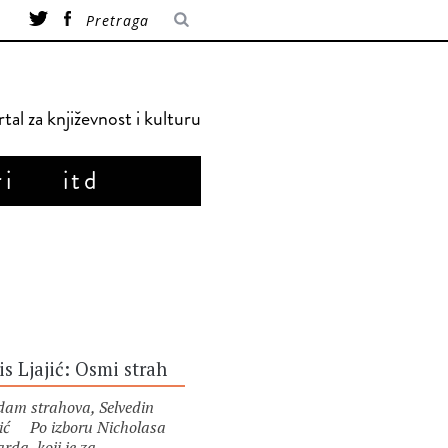
tal za književnost i kulturu
ri
itd
is Ljajić: Osmi strah
am strahova, Selvedin
ić Po izboru Nicholasa
rda, koji je za