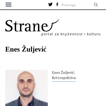
portal za književnost i kulturu
TIKA
Enes Žuljević
ORI
Enes Žuljević:
Retrospektiva
T
SUM