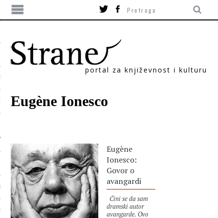
portal za književnost i kulturu
TIKA
Eugène Ionesco
ORI
Eugène
Ionesco:
Govor o
avangardi
T
Čini se da sam
dramski autor
SUM
avangarde. Ovo