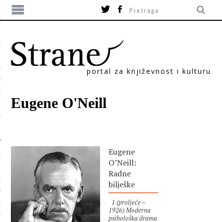
portal za književnost i kulturu
TIKA
Eugene O'Neill
ORI
Eugene
O’Neill:
Radne
bilješke
T
1 (proljeće –
1926) Moderna
SUM
psihološka drama