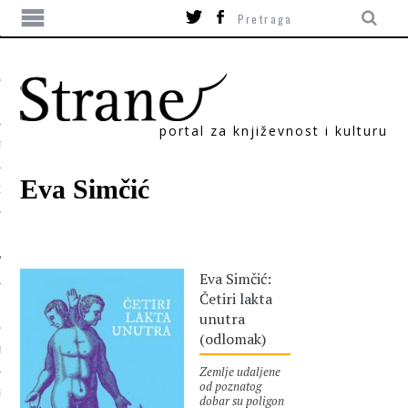
portal za književnost i kulturu
TIKA
Eva Simčić
ORI
Eva Simčić:
Četiri lakta
unutra
(odlomak)
T
Zemlje udaljene
od poznatog
SUM
dobar su poligon