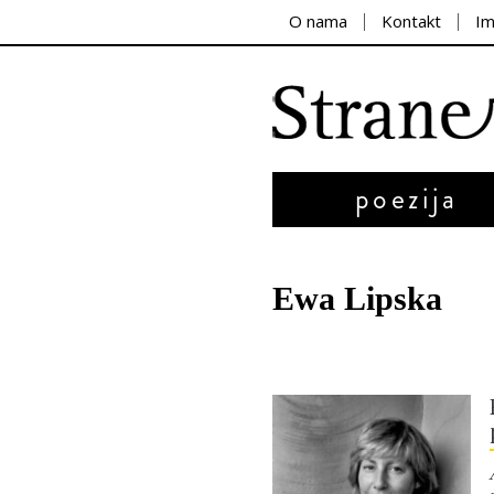
O nama
Kontakt
I
poezija
Ewa Lipska