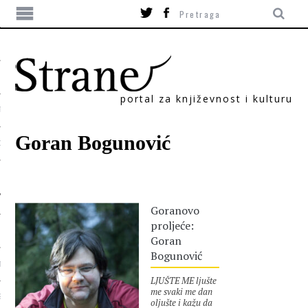
portal za književnost i kulturu
TIKA
Goran Bogunović
ORI
Goranovo
proljeće:
Goran
Bogunović
T
LJUŠTE ME ljušte
me svaki me dan
SUM
oljušte i kažu da