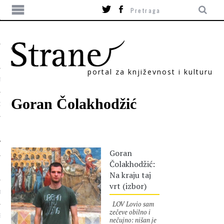
portal za književnost i kulturu
TIKA
Goran Čolakhodžić
ORI
Goran
Čolakhodžić:
Na kraju taj
vrt (izbor)
T
LOV Lovio sam
zečeve obilno i
SUM
nečujno: nišan je