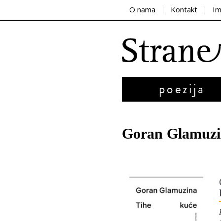
O nama
Kontakt
I
poezija
Goran Glamuz