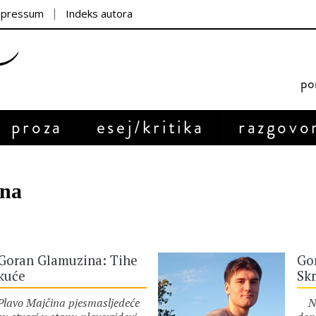
mpressum
Indeks autora
por
proza
esej/kritika
razgovo
ina
Goran Glamuzina: Tihe
Go
kuće
Skr
Plavo Majčina pjesmasljedeće
Nao