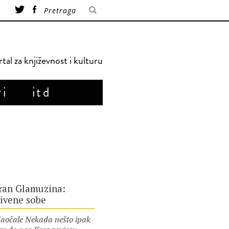
tal za književnost i kulturu
ri
itd
ran Glamuzina:
ivene sobe
čale Nekada nešto ipak