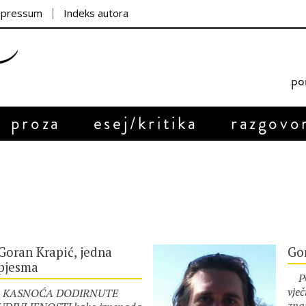
mpressum
Indeks autora
por
proza
esej/kritika
razgovo
Goran Krapić, jedna
Gor
pjesma
PO 
vječ
KASNOĆA DODIRNUTE
zna