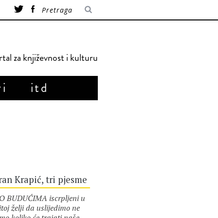
tal za književnost i kulturu
ri
itd
an Krapić, tri pjesme
BUDUĆIMA iscrpljeni u
itoj želji da uslijedimo ne
mo koliko će trajati naše