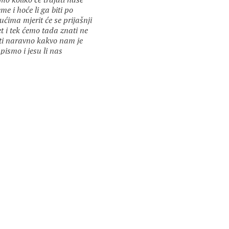
eme i hoće li ga biti po
ćima mjerit će se prijašnji
et i tek ćemo tada znati ne
ti naravno kakvo nam je
 pismo i jesu li nas
umjeli kad budemo ničiji
or :
Goran Krapić
t ćemo ne znati naravno
O malo je onih koji i ne
a ih biti više malo je i zato
ijenim kad se izliju po cesti
eplanirano vrijeme
puštenih autobusa ili u
ikim prostorima zakašnjelih
etaka predstava malo je ali
raste to malo u trenutku
tane široko…