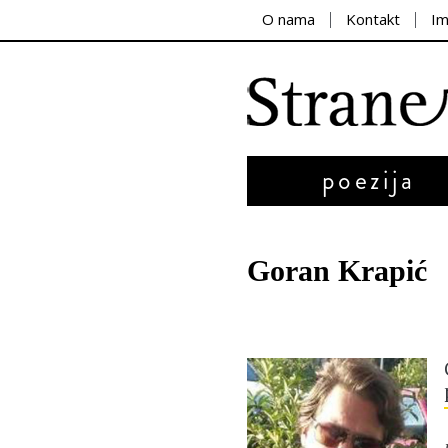
O nama
Kontakt
I
poezija
Goran Krapić