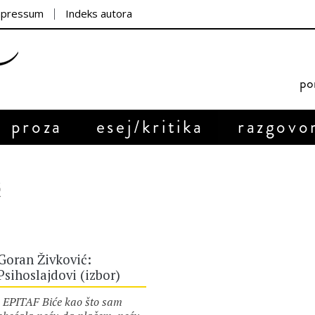
mpressum
Indeks autora
por
proza
esej/kritika
razgovo
ć
Goran Živković:
Psihoslajdovi (izbor)
EPITAF Biće kao što sam