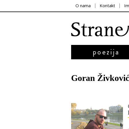
O nama
Kontakt
I
poezija
Goran Živkovi