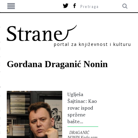
portal za književnost i kulturu
TIKA
Gordana Draganić Nonin
ORI
Uglješa
Šajtinac: Kao
rovac ispod
spržene
T
bašte...
DRAGANIĆ
SUM
NONIN Kada sam