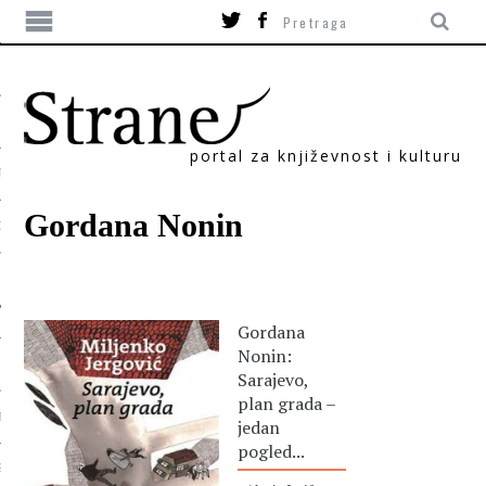
portal za književnost i kulturu
TIKA
Gordana Nonin
ORI
Gordana
Nonin:
Sarajevo,
plan grada –
T
jedan
pogled...
SUM