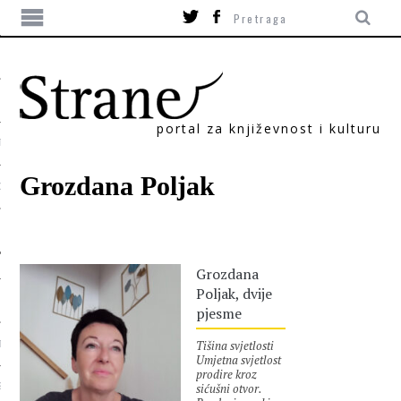
portal za književnost i kulturu
TIKA
Grozdana Poljak
ORI
Grozdana
Poljak, dvije
pjesme
Tišina svjetlosti
T
Umjetna svjetlost
prodire kroz
sićušni otvor.
SUM