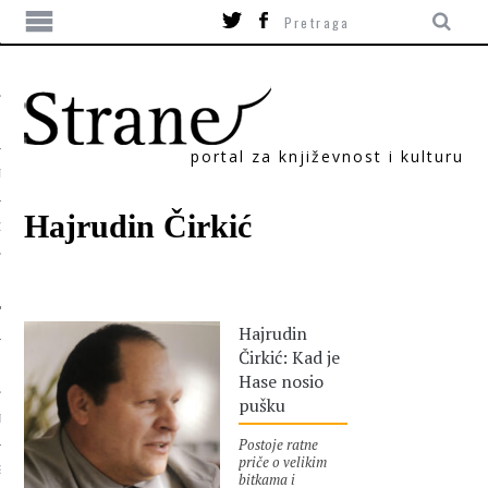
portal za književnost i kulturu
TIKA
Hajrudin Čirkić
ORI
Hajrudin
Čirkić: Kad je
Hase nosio
pušku
T
Postoje ratne
priče o velikim
SUM
bitkama i