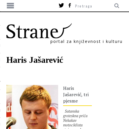
portal za književnost i kulturu
TIKA
Haris Jašarević
ORI
Haris
Jašarević, tri
pjesme
Satanska
T
groteskna priča
Nekakav
motociklista
SUM