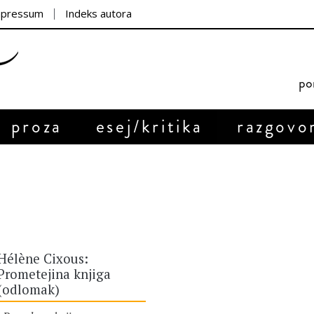
mpressum
Indeks autora
por
proza
esej/kritika
razgovo
Hélène Cixous:
Prometejina knjiga
(odlomak)