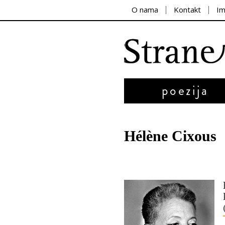
O nama
Kontakt
I
poezija
Hélène Cixous