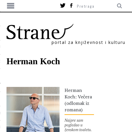
portal za književnost i kulturu
TIKA
Herman Koch
ORI
Herman
Koch: Večera
(odlomak iz
romana)
T
Najpre sam
pogledao u
SUM
ženskom toaletu.