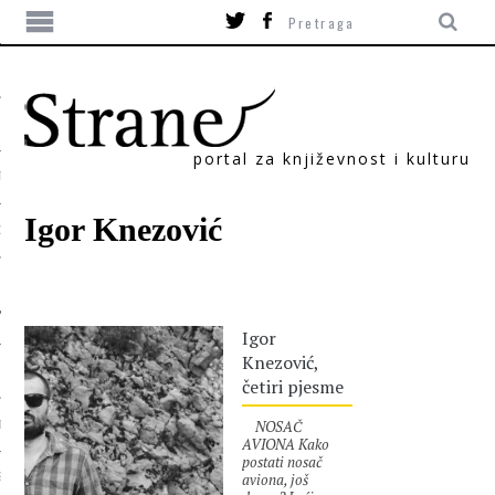
portal za književnost i kulturu
TIKA
Igor Knezović
ORI
Igor
Knezović,
četiri pjesme
NOSAČ
T
AVIONA Kako
postati nosač
aviona, još
SUM