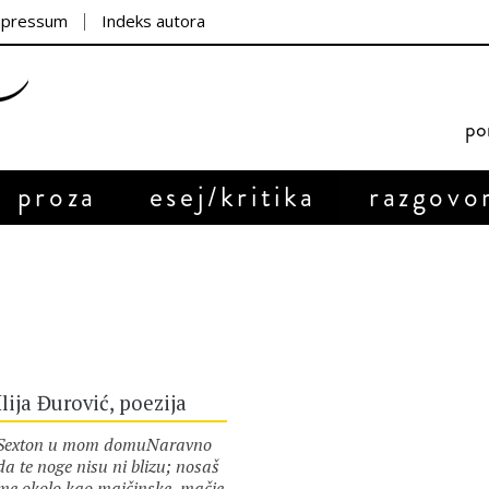
mpressum
Indeks autora
por
proza
esej/kritika
razgovo
Ilija Đurović, poezija
Sexton u mom domuNaravno
da te noge nisu ni blizu; nosaš
me okolo kao majčinske, mačje