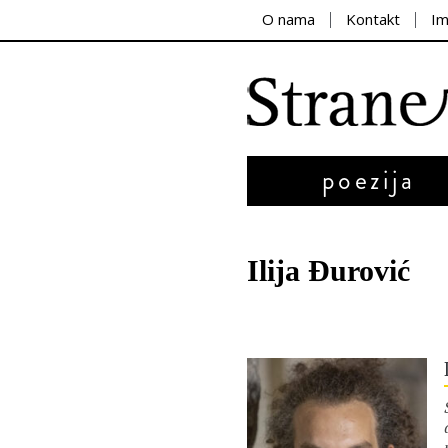
O nama
Kontakt
I
poezija
Ilija Đurović