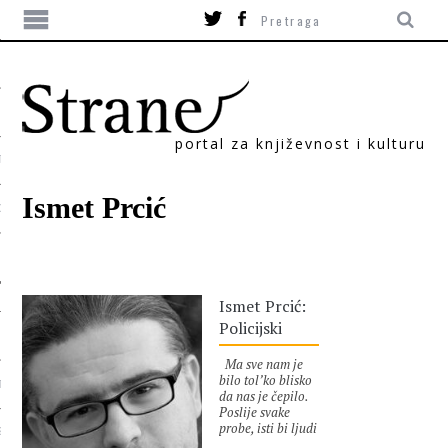
portal za književnost i kulturu
TIKA
Ismet Prcić
ORI
Ismet Prcić:
Policijski
Ma sve nam je
bilo tol’ko blisko
T
da nas je čepilo.
Poslije svake
probe, isti bi ljudi
SUM
išli u iste kafiće i