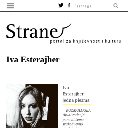
portal za književnost i kulturu
TIKA
Iva Esterajher
ORI
Iva
Esterajher,
jedna pjesma
KOZMOLOGIJA
T
ritual rođenja
ponovit ćemo
svakodnevno
SUM