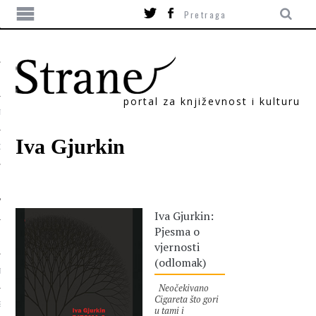
portal za književnost i kulturu
TIKA
Iva Gjurkin
ORI
Iva Gjurkin:
Pjesma o
vjernosti
(odlomak)
T
Neočekivano
Cigareta što gori
SUM
u tami i