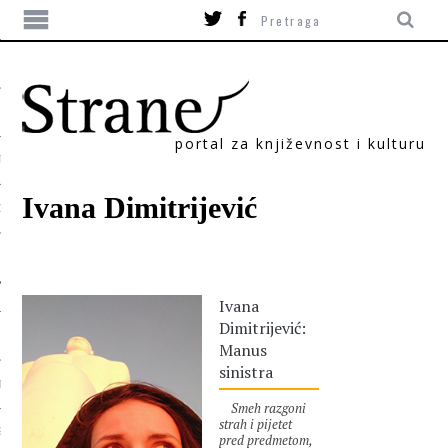
portal za književnost i kulturu
TIKA
Ivana Dimitrijević
ORI
Ivana
Dimitrijević:
Manus
sinistra
T
Smeh razgoni
strah i pijetet
SUM
pred predmetom,