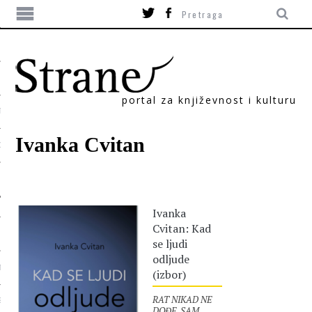
portal za književnost i kulturu
TIKA
Ivanka Cvitan
ORI
Ivanka
Cvitan: Kad
se ljudi
odljude
T
(izbor)
RAT NIKAD NE
SUM
DOĐE. SAM.