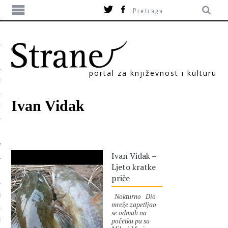
portal za književnost i kulturu
TIKA
Ivan Vidak
ORI
Ivan Vidak –
Ljeto kratke
priče
Nokturno Dio
T
mreže zapetljao
se odmah na
početku pa su
SUM