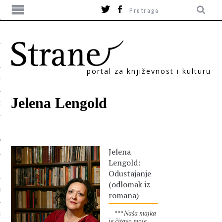
portal za književnost i kulturu
TIKA
Jelena Lengold
ORI
Jelena
Lengold:
Odustajanje
(odlomak iz
T
romana)
*** Naša majka
SUM
je čitavo moje