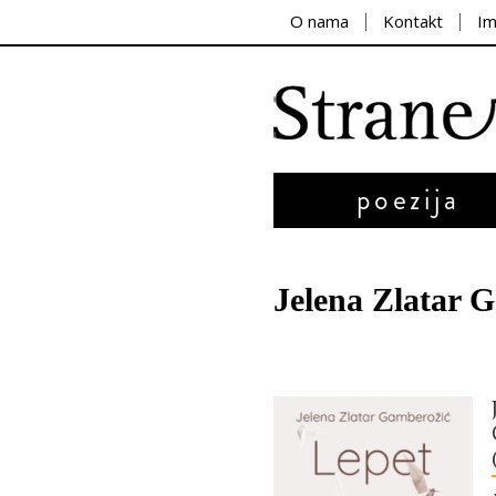
O nama
Kontakt
I
poezija
Jelena Zlatar 