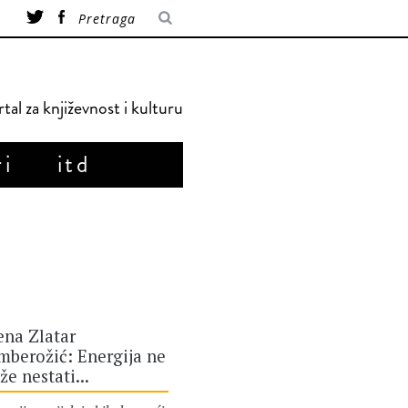
tal za književnost i kulturu
ri
itd
ena Zlatar
mberožić: Energija ne
e nestati...