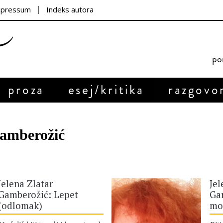
mpressum
Indeks autora
por
proza
esej/kritika
razgovo
Gamberožić
Jelena Zlatar
Jel
Gamberožić: Lepet
Ga
(odlomak)
mož